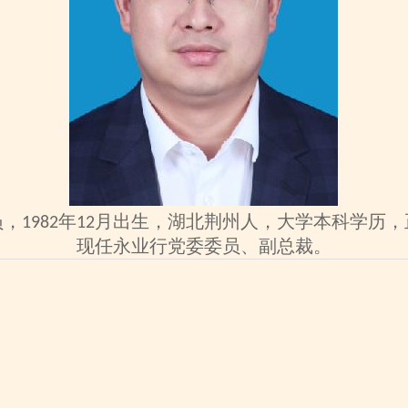
员，
年
月出生，湖北荆州人，大学本科学历，
198
2
12
现任永业行
党委委员、
副总裁。