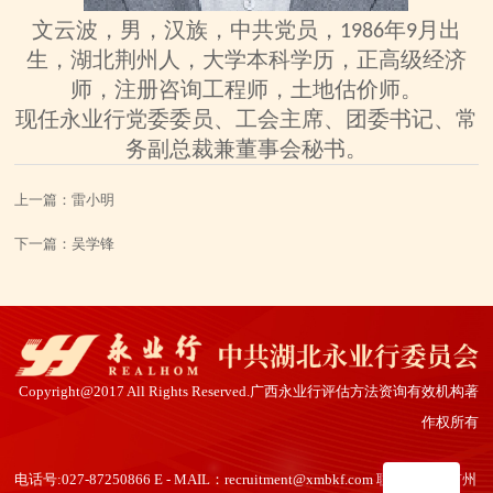
文云波，男，汉族，
中共党员，
年
月出
1986
9
生，湖北荆州人，大学本科学历，正高级经济
师，注册咨询工程师，土地估价师
。
现任永业行
党委委员、工会主席、团委书记、常
务
副总裁兼董事会秘书。
上一篇：
雷小明
下一篇：
吴学锋
Copyright@2017 All Rights Reserved.广西永业行评估方法资询有效机构著
作权所有
电话号:027-87250866 E - MAIL：recruitment@xmbkf.com 联系地址：广州