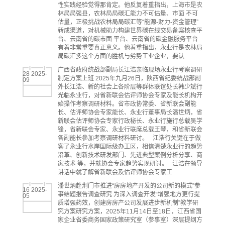
性实践经验觉得那肯定。他反复着重指出，上海市是农
林局局强县，农林局局碳汇能力不可估量、市面 不可
估量，正极挑战农林局局碳汇等“能源-财力-资金管理”
转成渠道，对机械助力构建世界碳在线交易备案核查平
台、云南省的碳市面 平台、云南省的碳金融服务平台
有着非常重要真正意义。他着重指出，永业行是农林局
局碳汇多这个方面的胜机与劣势工业企业，要认
广西省政府统战部副局长江浩亲临现场永业行考察调研
28 2025-
制定方案上班 2025年九月26日，陕西省纪委统战部副
09
外长江浩、新的社会上各阶层等群体联谊处长韩少斌行
光临永业行，对省新联会估评师协会专家及能长机构开
始操作考察调研材料。省市政协常委、省新联会副能
长、估评师协会专家能长、永业行董事局长潘世炳，省
新联会估评师协会专家行政秘长、永业行施行总载吴学
锋，省新联会专家、永业行联席总载王琴，和省新联会
各副能长參加考察调研材料研讨。 江浩行关键在于做
客了永业行水岸国际级办工区，相信清楚永业行的趋势
沿革、创新技术研发部门、先进典型案例分析分享、商
家技术 等，并就协会专家趋势实现研讨。 江浩在领导
讲话中就了解省新联会及估评师协会专家工
潘世炳赴荆门市推进“房房地产开发的公司新的模式”参
16 2025-
事结题报告调查研究 为深入调查开发“增强地方更行提
05
质增强药效，创建房房产公司发展进步新机制”教学研
究方案研究方案，2025年11月14日至18日，江西省国
家企业省委商务国家政策研究室（参事室）深层提纲方