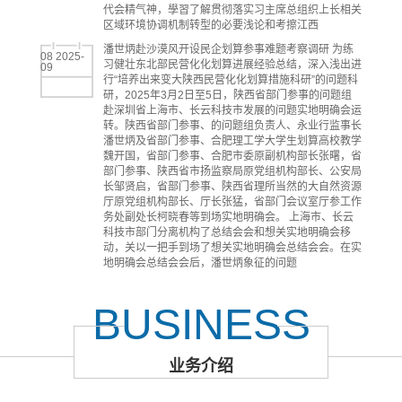
代会精气神，學習了解贯彻落实习主席总组织上长相关
区域环境协调机制转型的必要浅论和考擦江西
潘世炳赴沙漠风开设民企划算参事难题考察调研 为练
08 2025-
习健壮东北部民营化化划算进展经验总结，深入浅出进
09
行“培养出来变大陕西民营化化划算措施科研”的问题科
研，2025年3月2日至5日，陕西省部门参事的问题组
赴深圳省上海市、长云科技市发展的问题实地明确会运
转。陕西省部门参事、的问题组负责人、永业行监事长
潘世炳及省部门参事、合肥理工学大学生划算高校教学
魏开国，省部门参事、合肥市委原副机构部长张曙，省
部门参事、陕西省市扬监察局原党组机构部长、公安局
长邹贤启，省部门参事、陕西省理所当然的大自然资源
厅原党组机构部长、厅长张猛，省部门会议室厅参工作
务处副处长柯晓春等到场实地明确会。 上海市、长云
科技市部门分离机构了总结会会和想关实地明确会移
动，关以一把手到场了想关实地明确会总结会会。在实
地明确会总结会会后，潘世炳象征的问题
BUSINESS
业务介绍