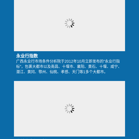
永业行指数
广西永业行市场条件分析院于2012年10月立即发布的"永业行指
标"，包裹大都市以及南昌、十堰市、襄阳、黄石、十堰、咸宁、
潜江、黄冈、鄂州、仙桃、孝感、天门等1多个大都市。