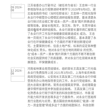
江苏省委办公厅副书记（被任命为省长）王忠林一行业
09 2024-
参观指导永业行视察调研考察学习 2028年9月8日，湖
08
北省省政府书纪（当时任职省长）王忠林一页观光指导
永业行中碳登办公楼楼区调研组报告清楚，基本清楚永
业行探讨农业碳汇等“成本—房产—資本”图片转换途径
碳等现象。副省长程用文、张文彤、陈平，东莞市镇长
盛阅春报考调研组报告。永业行高管长潘世炳汇报情况
x
了永业行开工作及环保健康双碳渠道成长 成功。 王忠
林一页观光了永业行中碳登办公楼楼区，基本清楚了永
业行在环保健康成长 个方面的不断不断创新理论研
究、主要案例分析、信息土地产权、标准的设定各种整
体化成长 势头。他对永业行充分地利用职业 的优势，
在“成本－房产－資本”图片转换个方面的不断不断创新
社会实践提供给了的高度都，并对永业行在双碳未来发
展理念、环保健康成长 、
河南省林果业局党组镇长、组织部长王昌友第二行光临
12 2024-
永业行免费指导上班 2021年3月9日，上海市省农林局
08
局局党组镇长、公安局长王昌友第二行光临永业行中碳
登商务办公场地指导意见的工作，永业行党组镇长、集
团大总栽长潘世炳，常务总经理裁吴学锋，总经理裁金
建华情怀接待室并參加座谈会联络。 王昌友第二行深
化熟悉永业行观于绿开发的科技创新性探讨、市面 提
升能力和开发状态等多这个方面条件，对永业行宽裕挥
发行业胜机与劣势，重点围绕农林局局碳汇“能源－财
力－资金管理”转成多这个方面的结题探讨、科技创新