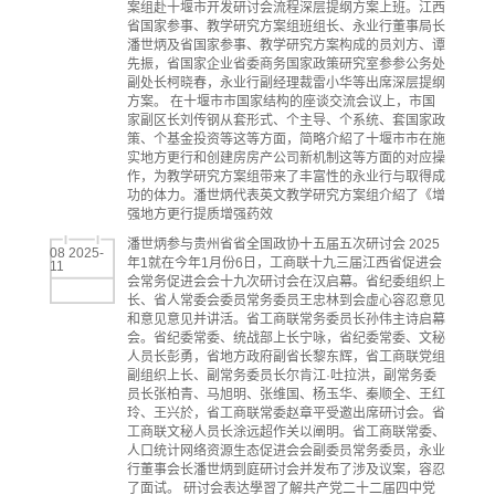
案组赴十堰市开发研讨会流程深层提纲方案上班。江西
省国家参事、教学研究方案组班组长、永业行董事局长
潘世炳及省国家参事、教学研究方案构成的员刘方、谭
先振，省国家企业省委商务国家政策研究室参参公务处
副处长柯晓春，永业行副经理裁雷小华等出席深层提纲
方案。 在十堰市市国家结构的座谈交流会议上，市国
家副区长刘传钢从套形式、个主导、个系统、套国家政
策、个基金投资等这等方面，简略介紹了十堰市市在施
实地方更行和创建房房产公司新机制这等方面的对应操
作，为教学研究方案组带来了丰富性的永业行与取得成
功的体力。潘世炳代表英文教学研究方案组介紹了《增
强地方更行提质增强药效
潘世炳参与贵州省省全国政协十五届五次研讨会 2025
08 2025-
年1就在今年1月份6日，工商联十九三届江西省促进会
11
会常务促进会会十九次研讨会在汉启幕。省纪委组织上
长、省人常委会委员常务委员王忠林到会虚心容忍意见
和意见意见并讲活。省工商联常务委员长孙伟主诗启幕
会。省纪委常委、统战部上长宁咏，省纪委常委、文秘
人员长彭勇，省地方政府副省长黎东辉，省工商联党组
副组织上长、副常务委员长尔肯江·吐拉洪，副常务委
员长张柏青、马旭明、张维国、杨玉华、秦顺全、王红
玲、王兴於，省工商联常委赵章平受邀出席研讨会。省
工商联文秘人员长涂远超作关以阐明。省工商联常委、
人口统计网络资源生态促进会会副委员常务委员，永业
行董事会长潘世炳到庭研讨会并发布了涉及议案，容忍
了面试。 研讨会表达學習了解共产党二十二届四中党