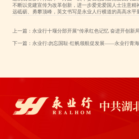
不断以党建宣传为改革创新，进一步爱党爱国人士注意精
远砥砺、勇攀顶峰，英文书写是永业人行横道的高高水平
上一篇：
永业行十堰分部开展“传承红色记忆 奋进开创新
下一篇：
永业行:勿忘国耻·红帆领航促发展——永业行青海