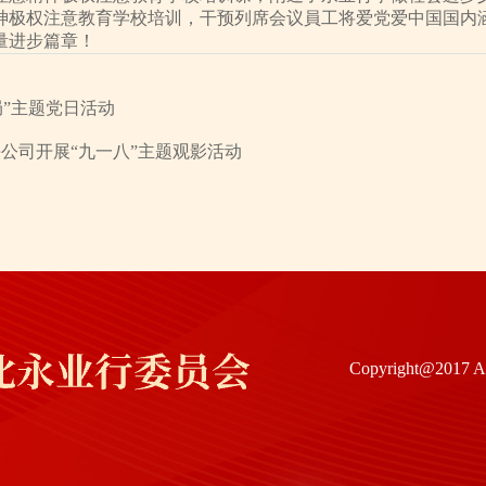
神极权注意教育学校培训，干预列席会议員工将爱党爱中国国内
量进步篇章！
局”主题党日活动
公司开展“九一八”主题观影活动
Copyright@20