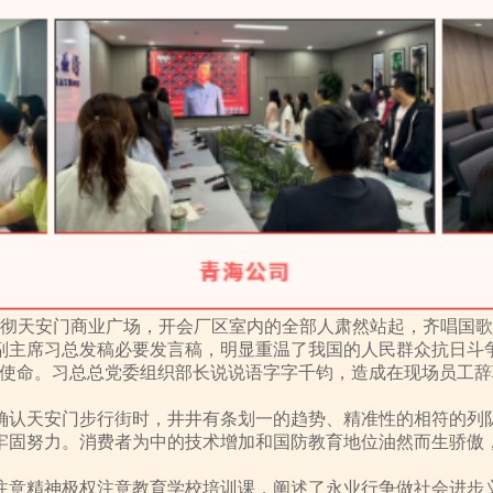
响彻天安门商业广场，开会厂区室内的全部人肃然站起，齐唱国
副主席习总发稿必要发言稿，明显重温了我国的人民群众抗日斗
史使命。习总总党委组织部长说说语字字千钧，造成在现场员工
确认天安门步行街时，井井有条划一的趋势、精准性的相符的列
牢固努力。消费者为中的技术增加和国防教育地位油然而生骄傲
注意精神极权注意教育学校培训课，阐述了永业行争做社会进步