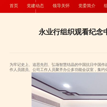
首页
党建动态
领导关怀
党委简介
永业行组织观看纪念
为牢记史上、追思先烈、弘场智慧结晶的中国抗日中国作战
作人员团员、公司工作人员聚齐办公多功能会议室，集约