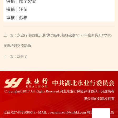
上一篇：
永业行:鄂西区开展“聚力扬帆 新锐破浪”2025年度新员工户外拓
展暨培训交流活动
下一篇：
没有了
Copyright@2017 All Rights Reserved.河北永业行风险评估咨讯十分建筑有
限公司的邻接权拥有
点话:027-87250866 E - MAIL：recruitment@xmbkf.com 网址：南京市武昌