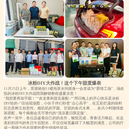
冰粉DIY大作战！这个下午甜度爆表
11月25日上午，景观铭创11楼泡茶水间摇身一会变成为“爱情工场”，场欢
悦的冰粉DIY大作战陪我解锁教程盛夏凉意！
“我想要再加芋圆！”“炎龙果和甜瓜最配~”“周日晚上的开心快乐是冰粉
DIY给的~”话动现场图，小伙子伴们秒变“点心高手”，在五彩烂漫的味料
区恣意树立创意性。糯叽叽的芋圆、甘甜的各式水果……各式小料随情套
装搭配，每个碗都会无可替代的“清凉夏日限定版”。
欢声一笑中，各位品鉴着自己的的名作，愉悦完成，青春活力唤起。在这
美好的诗句的冬日午后阳光，不仅仅味觉赢得了大幅度的满意，公司的拧
成一股绳力也在甜蜜的爱中持续性提温。