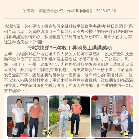
的来源：加盟金融投资工作群 时间间隔：2025-07-28
热浪浩荡，关心更浓！投资加盟金融科技事業群举办话动“秋日送消暑”系
列产品话动，为鏖战该项目一专多能和企业办公楼区的好伙伴们送回吹来
消暑与甜蜜爱情开心，从温暖慰问品到有意思冰粉DIY，每个人份关心都
让这种热天会十分“甜”！
“清凉快递”已签收！异地员工满满感动
去年，为理解对在外地驻场工作人员的关切与非常感谢，投入资金科技金
融事业单位群官员班子和维护层主要变成“消暑守护者”，开赴鄂州、恩
施、荆门市、荆州、襄阳等地，为在外地驻场的发奋者们送上清爽夏日惊
喜礼物。开启这个“消暑贺荣耀礼包”，清爽奶茶饮品一秒下降，防晒隔离
设备全副军事，还是各类防暑神技一应俱备。这个精心的“消暑外卖”，这
不仅送来啦防暑材料物资，更送来啦热腾腾的隶属感，让好朋友们在高温
作业夏天中收获组织化的暖心滋润，尽管人在外地，但企业的关切一直以
来都会家中！