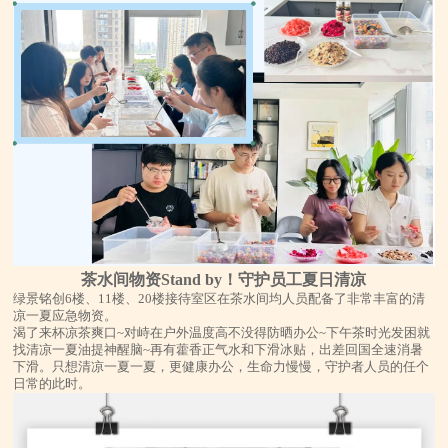
茶水间物资Stand by！守护员工夏日清凉
绿景铭创6楼、11楼、20楼接待室区在茶水间均人员配备了非常丰富的清
凉一夏应急物资。
渴了来杯凉茶爽口~对峙在户外温度高不没得防晒办公~下午茶时光发困就
找清凉一夏油提神醒脑~再有藿香正气水和下滑冰贴，出差回国全速消暑
下滑。只想清凉一夏一夏，更健康办公，生命力慢慢，守护者人员的任个
日常的此时。