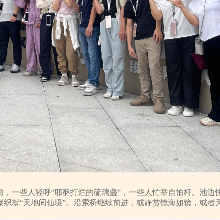
前，一些人轻呼“耶酥打烂的硫璃盏”，一些人忙举自怕杆。池边
瀑织就“天地间仙境”。沿索桥继续前进，或静赏镜海如镜，或者