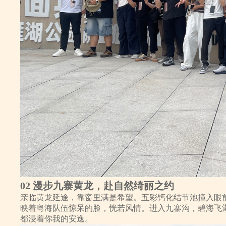
02 漫步九寨黄龙，赴自然绮丽之约
亲临黄龙延途，靠窗里满是希望。五彩钙化结节池撞入眼
映着粤海队伍惊呆的脸，恍若风情。进入九寨沟，碧海飞
都浸着你我的安逸。