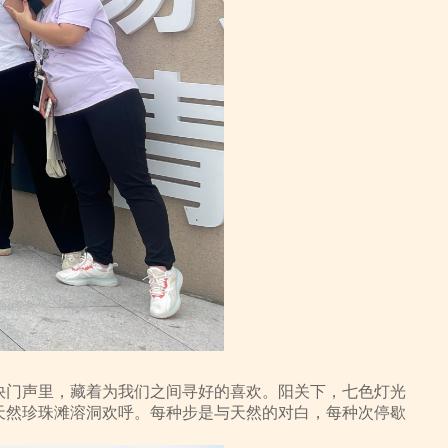
快门声里，藏着为我们之间寻好的喜欢。阳关下，七色灯光
天然珍珠滩溶洞欢呼。每种步是与天然的对白，每种次停歇