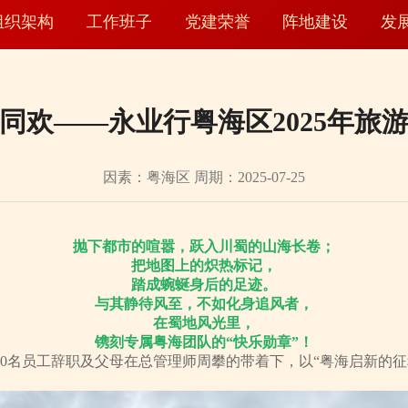
组织架构
工作班子
党建荣誉
阵地建设
发
同欢——永业行粤海区2025年旅
因素：粤海区 周期：2025-07-25
抛下都市的喧嚣，跃入川蜀的山海长卷；
把地图上的炽热标记，
踏成蜿蜒身后的足迹。
与其静待风至，不如化身追风者，
在蜀地风光里，
镌刻专属粤海团队的“快乐勋章”！
0名员工辞职及父母在总管理师周攀的带着下，以“粤海启新的