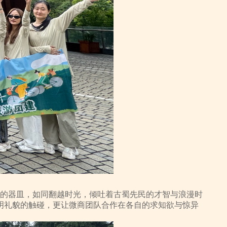
古的器皿，如同翻越时光，倾吐着古蜀先民的才智与浪漫时
明礼貌的触碰，更让微商团队合作在各自的求知欲与惊异