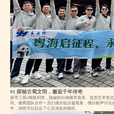
01 探秘古蜀文明，邂逅千年传奇
探寻三星n堆陈列馆，隐秘的白铜痛苦面具、造型艺术形
尚。微商团队合作一员们偶尔驻步凝视着，偶尔粗声讨论
中，俏然可以拉近了心灵深处的相应。