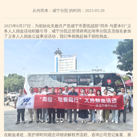
从何而来：咸宁分院 的时间：2025-05-29
2025年6月27日，为初始化失败共产党咸宁市委统战部“同舟·与爱本行”义
务人人捐血话动积极引导，咸宁分院总管理师周志琦率分院店员报名参加
了义务人人捐血公益事业话动，我们争相挽起袖子捐给熱血。
在献血者处，医护师时间观念详细讲解程序流程、咨询公司登记备案、展