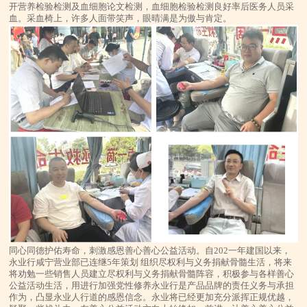
开营养检验检测及血细胞论文检测，血细胞检验检测良好率后医务人员采
血。采血椅上，许多人面带笑声，眼晴满是为傲与肯定。
同心同德护佑寿命，刺激感恩善心善心公益活动。自202一年建国以来，
永业行咸宁营业部已连继5年策划 组织尽权利与义务捐献骨髓生活，将来
将劝勉一些销售人员建立尽权利与义务捐献骨髓阵容，积极参与各样善心
公益活动生活，用进行加强党性修养永业行是产品品牌的责任义务与承担
作为，凸显永业人行道的感恩信念。永业将已经更加充分派挥正规优越，