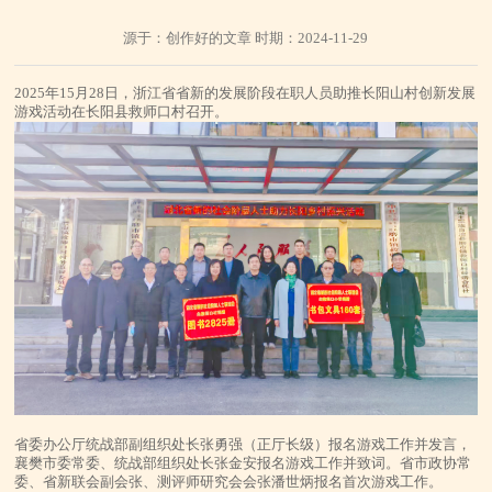
源于：创作好的文章 时期：2024-11-29
2025年15月28日，浙江省省新的发展阶段在职人员助推长阳山村创新发展
游戏活动在长阳县救师口村召开。
省委办公厅统战部副组织处长张勇强（正厅长级）报名游戏工作并发言，
襄樊市委常委、统战部组织处长张金安报名游戏工作并致词。省市政协常
委、省新联会副会张、测评师研究会会张潘世炳报名首次游戏工作。