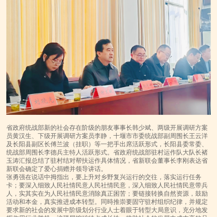
省政府统战部新的社会存在阶级的朋友事事长韩少斌、两级开展调研方案
员黄汉生、下级开展调研方案员李静，十堰市市委统战部副周围长王云洋
及长阳县副区长傅兰波（挂职）等一把手出席活跃形式，长阳县委常委、
统战部周围长李德兵主特人活跃形式。省政府统战部驻村运作队大队长褚
玉涛汇报总结了驻村结对帮扶运作具体情况，省新联会董事长李刚表达省
新联会确定了爱心捐赠并领导讲话。
张勇强在说话中拇指出，要上升对乡野复兴运行的交往，落实运行任务
卡；要深入细致人民社情民意人民社情民意，深入细致人民社情民意带兵
人，实其实在为人民社情民意消除真正困苦；要链接转换自然资源，鼓励
活动和本金，真实推进成本转型。同時推崇要固守驻村组织纪律，并规定
要求新的社会的发展中阶级划分行业人士着眼于转型大局意识，充分地发