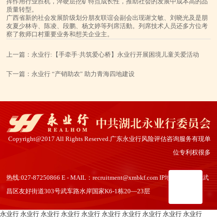
挥作用行业胜机，淬硬层挖矿特点成长性，推助社会的发展中成本高的品
质量转型。
广西省新的社会发展阶级划分朋友联谊会副会出现谢文敏、刘晓光及是朋
友夏少林寺、陈凌、段鹏、杨文婷等列席活動。列席技术人员还多方位考
察了救师口村重要业务和想关企业主。
上一篇：
永业行:【手牵手·共筑爱心桥】永业行开展困境儿童关爱活动
下一篇：
永业行 “产销助农” 助力青海四地建设
Copyright@2017 All Rights Reserved.广东永业行风险评估咨询服务有现单
位专利权很多
热线:027-87250866 E - MAIL：recruitment@xmbkf.com IP地址：西安市武
昌区友好街道303号武车路水岸国家K6-1栋20—23层
永业行
永业行
永业行
永业行
永业行
永业行
永业行
永业行
永业行
永业行