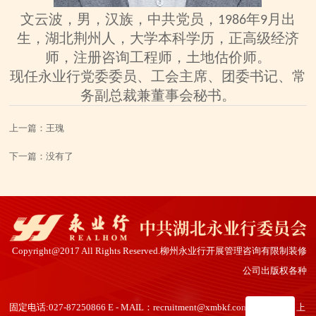
文云波，男，汉族，
中共党员，
年
月出
1986
9
生，湖北荆州人，大学本科学历，正高级经济
师，注册咨询工程师，土地估价师
。
现任永业行
党委委员、工会主席、团委书记、常
务
副总裁兼董事会秘书。
上一篇：
王瑰
下一篇：
没有了
Copyright@2017 All Rights Reserved.柳州永业行开展管理咨询有限制装修
公司出版权各种
固定电话:027-87250866 E - MAIL：recruitment@xmbkf.com 具体位置：上