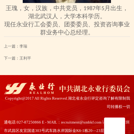
王瑰
，
女
，汉族，
中共党员，
年
月出生，
19
87
5
湖北武汉人，大学本科学历
。
现任永业行
工会委员、团委委员、投资咨询事业
群业务中心总经理
。
上一篇：
李瑞
下一篇：
王利平
Copyright@2017 All Rights Reserved.湖北省永业行评定咨询了解有限制我
司转播权一切
通电话:027-87250866 E - MAIL：recruitment@xmbkf.com 详细地址：深圳
市武昌区友宜国道303号武车路水岸国际金K6-1栋20—23层