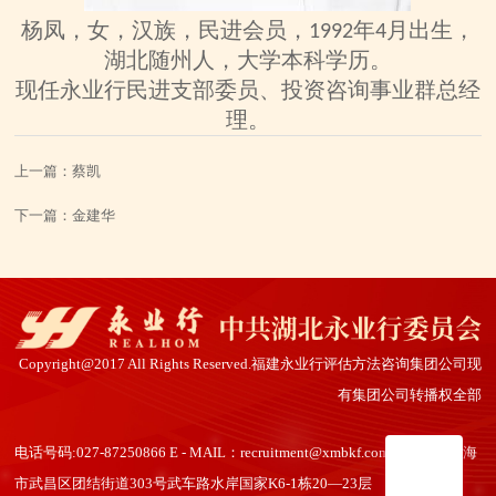
杨凤
，
女
，汉族，
民进会员，
年
月出生，
19
92
4
湖北随州
人，
大学本科
学历
。
现任永业行
民进
支部
委员、投资咨询事业群总经
理。
上一篇：
蔡凯
下一篇：
金建华
Copyright@2017 All Rights Reserved.福建永业行评估方法咨询集团公司现
有集团公司转播权全部
电话号码:027-87250866 E - MAIL：recruitment@xmbkf.com ip地址：上海
市武昌区团结街道303号武车路水岸国家K6-1栋20—23层